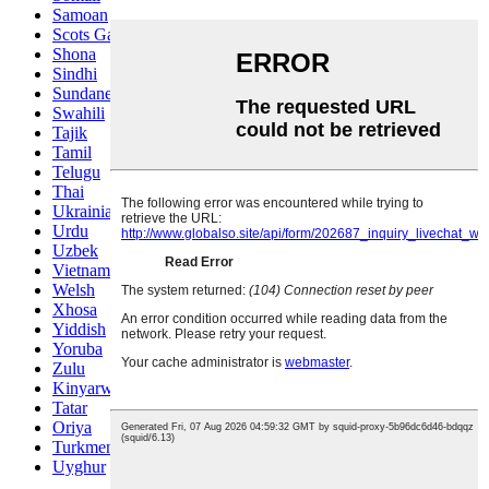
Samoan
Scots Gaelic
Shona
Sindhi
Sundanese
Swahili
Tajik
Tamil
Telugu
Thai
Ukrainian
Urdu
Uzbek
Vietnamese
Welsh
Xhosa
Yiddish
Yoruba
Zulu
Kinyarwanda
Tatar
Oriya
Turkmen
Uyghur