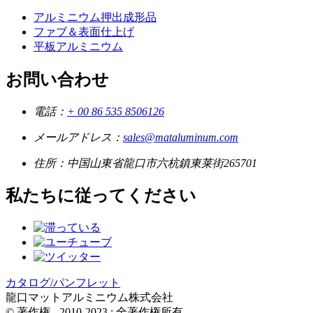
アルミニウム押出成形品
ファブ＆表面仕上げ
平板アルミニウム
お問い合わせ
電話：
+ 00 86 535 8506126
メールアドレス：
sales@mataluminum.com
住所：
中国山東省龍口市六杭鎮東莱街265701
私たちに従ってください
カタログ/パンフレット
龍口マットアルミニウム株式会社
© 著作権 - 2010-2023 : 全著作権所有。