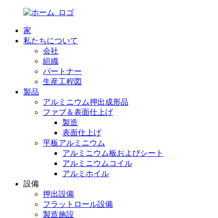
家
私たちについて
会社
組織
パートナー
生産工程図
製品
アルミニウム押出成形品
ファブ＆表面仕上げ
製造
表面仕上げ
平板アルミニウム
アルミニウム板およびシート
アルミニウムコイル
アルミホイル
設備
押出設備
フラットロール設備
製造施設